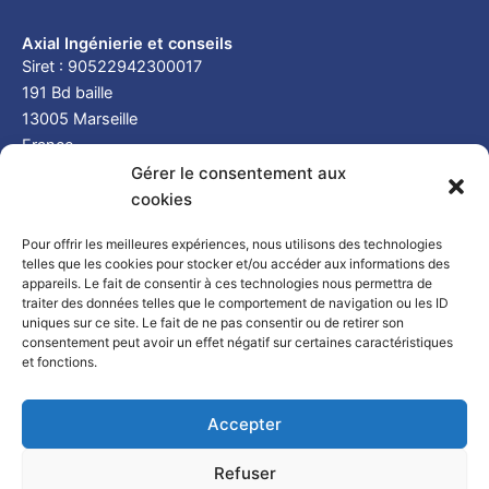
Axial Ingénierie et conseils
Siret : 90522942300017
191 Bd baille
13005 Marseille
France
Gérer le consentement aux
cookies
Nos Services
BET Structure
Pour offrir les meilleures expériences, nous utilisons des technologies
telles que les cookies pour stocker et/ou accéder aux informations des
Diagnostic et Expertises techniques
appareils. Le fait de consentir à ces technologies nous permettra de
Ingénierie et maîtrise d'œuvre
traiter des données telles que le comportement de navigation ou les ID
Captations d’images par drone aérien
uniques sur ce site. Le fait de ne pas consentir ou de retirer son
consentement peut avoir un effet négatif sur certaines caractéristiques
Nos Zones d'Interventions
et fonctions.
Marseille
Aix en Provence
Aubagne
Bénin
Togo
Burkina Faso
Burundi
Cameroun
Gabon
Tchad
Accepter
Sénégal
Niger
Côte d'Ivoire
Comores
Guinée équatoriale
France
Refuser