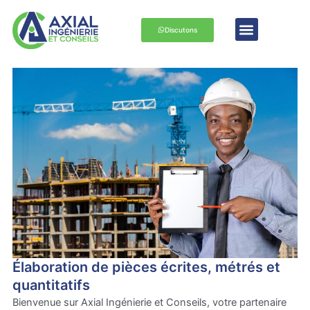
Aller
Menu
au
Domaines d’intervention
Discutons
contenu
Élaboration de pièces écrites, métrés et
quantitatifs
Bienvenue sur Axial Ingénierie et Conseils, votre partenaire